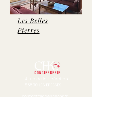
Les Belles
Pierres
4 rue de la Libération
85590 LES ÉPESSES
contact@agencechk.fr
Horaires d'ouverture de l'agence