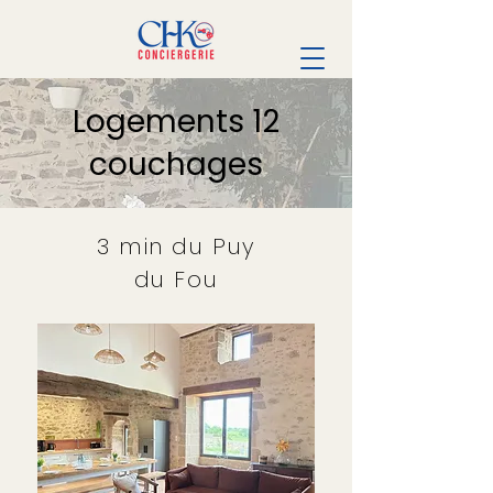
Logements 12
couchages
3 min du Puy
du Fou